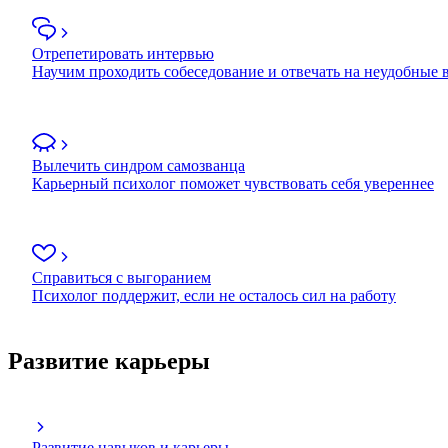
Отрепетировать интервью
Научим проходить собеседование и отвечать на неудобные
Вылечить синдром самозванца
Карьерный психолог поможет чувствовать себя увереннее
Справиться с выгоранием
Психолог поддержит, если не осталось сил на работу
Развитие карьеры
Развитие навыков и карьеры