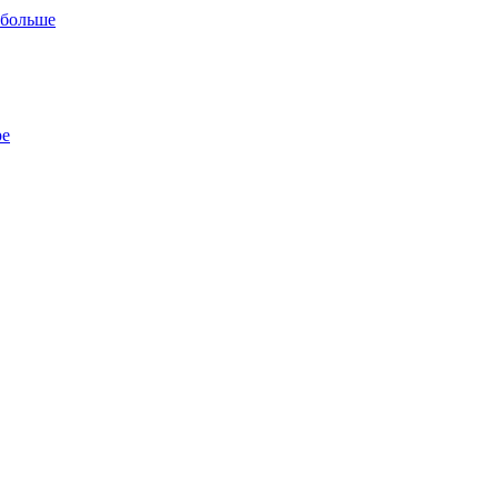
 больше
ре