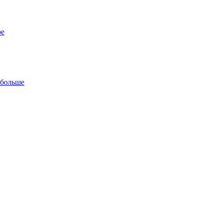
ре
 больше