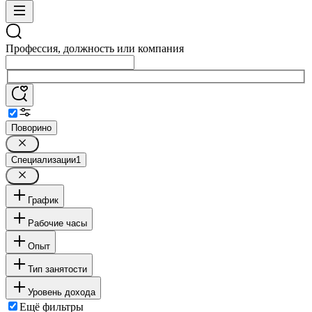
Профессия, должность или компания
Поворино
Специализации
1
График
Рабочие часы
Опыт
Тип занятости
Уровень дохода
Ещё фильтры