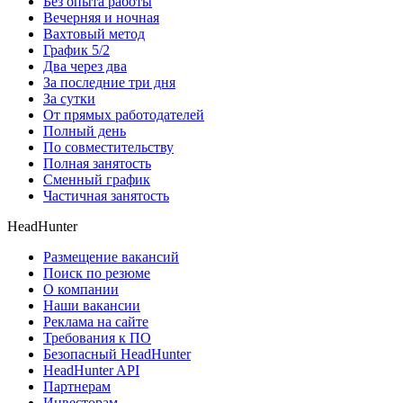
Без опыта работы
Вечерняя и ночная
Вахтовый метод
График 5/2
Два через два
За последние три дня
За сутки
От прямых работодателей
Полный день
По совместительству
Полная занятость
Сменный график
Частичная занятость
HeadHunter
Размещение вакансий
Поиск по резюме
О компании
Наши вакансии
Реклама на сайте
Требования к ПО
Безопасный HeadHunter
HeadHunter API
Партнерам
Инвесторам