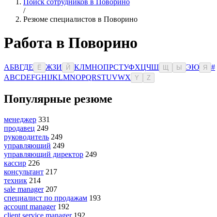
Поиск сотрудников в Поворино
/
Резюме специалистов в Поворино
Работа в Поворино
А
Б
В
Г
Д
Е
Ж
З
И
К
Л
М
Н
О
П
Р
С
Т
У
Ф
Х
Ц
Ч
Ш
Э
Ю
#
Ё
Й
Щ
Ы
Я
A
B
C
D
E
F
G
H
I
J
K
L
M
N
O
P
Q
R
S
T
U
V
W
X
Y
Z
Популярные резюме
менеджер
331
продавец
249
руководитель
249
управляющий
249
управляющий директор
249
кассир
226
консультант
217
техник
214
sale manager
207
специалист по продажам
193
account manager
192
client service manager
192