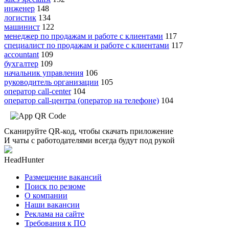
инженер
148
логистик
134
машинист
122
менеджер по продажам и работе с клиентами
117
специалист по продажам и работе с клиентами
117
accountant
109
бухгалтер
109
начальник управления
106
руководитель организации
105
оператор call-center
104
оператор call-центра (оператор на телефоне)
104
Сканируйте QR-код, чтобы скачать приложение
И чаты с работодателями всегда будут под рукой
HeadHunter
Размещение вакансий
Поиск по резюме
О компании
Наши вакансии
Реклама на сайте
Требования к ПО