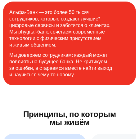
Альфа-Банк — это более 50 тысяч
сотрудников, которые создают лучшие*
цифровые сервисы и заботятся о клиентах.
Мы phygital-банк: сочетаем современные
технологии с физическим присутствием
и живым общением.
Мы доверяем сотрудникам: каждый может
повлиять на будущее банка. Не критикуем
за ошибки, а стараемся вместе найти выход
и научиться чему-то новому.
Принципы, по которым
мы живём