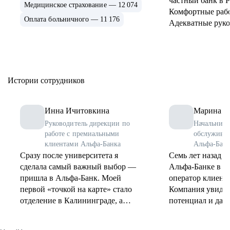
частный банк в Р
Медицинское страхование — 12 074
Комфортные раб
Оплата больничного — 11 176
Адекватные руко
Истории сотрудников
Инна Ичитовкина
Марина К
Руководитель дирекции по
Начальник 
работе с премиальными
обслуживан
клиентами Альфа-Банка
Альфа-Банка
Сразу после университета я
Семь лет назад я 
сделала самый важный выбор —
Альфа-Банке в Ба
пришла в Альфа-Банк. Моей
оператор клиент
первой «точкой на карте» стало
Компания увидел
отделение в Калининграде, а
потенциал и дала
первой ролью — менеджер-
Сегодня я руков
консультант. Я тогда и не думала,
обслуживания, и