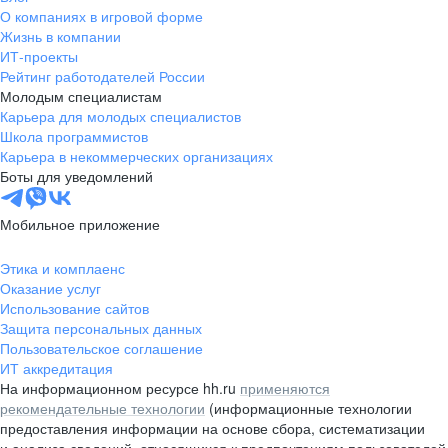
жизнь продала только одну ручку
О компаниях в игровой форме
— на том самом первом
Жизнь в компании
собеседовании. Но на самом деле,
ИТ-проекты
Альфа-Банк научил меня
Рейтинг работодателей России
главному: строить не просто
Молодым специалистам
карьеру, а траекторию. Здесь нет
Карьера для молодых специалистов
потолка, а только новые
Школа программистов
Карьера в некоммерческих организациях
горизонты.
Боты для уведомлений
Мобильное приложение
Этика и комплаенс
Оказание услуг
Использование сайтов
Защита персональных данных
Пользовательское соглашение
ИТ аккредитация
На информационном ресурсе hh.ru
применяются
рекомендательные технологии
(информационные технологии
предоставления информации на основе сбора, систематизации
и анализа сведений, относящихся к предпочтениям пользователей