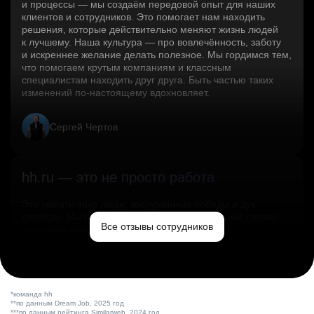
и процессы — мы создаём передовой опыт для наших
клиентов и сотрудников. Это помогает нам находить
решения, которые действительно меняют жизнь людей
к лучшему. Наша культура — про вовлечённость, заботу
и искреннее желание делать полезное. Мы гордимся тем,
что помогаем крутым компаниям и классным
специалистам находить друг друга. Быть частью таких
изменений по‑настоящему вдохновляет.
Сергей Чертов
hh.ru — это не просто работа
Это эмпатичные люди, заслуженные победы и дух
свободы. Мы помогаем миру и создаём лучший сервис
Все отзывы сотрудников
по поиску работы в стране.
Ольга Емельянова
*команда hh
**по данным Dream Job, 2025 год
***по данным рейтинга Similarweb, 2024 год