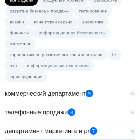
все отделы
продукты и проекты
разработка
развитие бизнеса и продажи
тестирование
дизайн
клиентский сервис
аналитика
финансы
информационная безопасность
маркетинг
корпоративное развитие рынков и капиталов
hr
axo
информационные технологии
юриспруденция
коммерческий департамент
9
Тренер по развитию компетенций продаж
телефонные продажи
8
HeadHunter::Коммерческий департамент
21 июл. 2026
Старший специалист телемаркетинга
департамент маркетинга и pr
з/п не указана
7
HeadHunter::Телефонные продажи
Санкт-Петербург