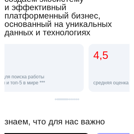
и эффективный
платформенный бизнес,
основанный на уникальных
данных и технологиях
4,5
20
сотруд
средняя оценка hh.ru как работодателя **
в hh.ru
знаем, что для нас важно